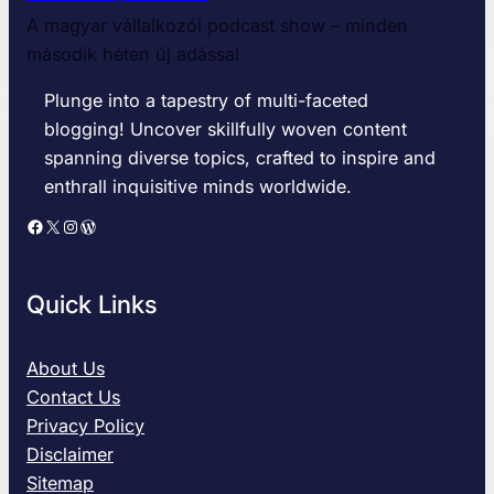
k
A magyar vállalkozói podcast show – minden
ö
második héten új adással
z
t
Plunge into a tapestry of multi-faceted
á
blogging! Uncover skillfully woven content
r
O
spanning diverse topics, crafted to inspire and
n
enthrall inquisitive minds worldwide.
l
Facebook
X
Instagram
WordPress
i
n
e
Quick Links
T
a
n
About Us
f
Contact Us
o
l
Privacy Policy
y
Disclaimer
a
Sitemap
m