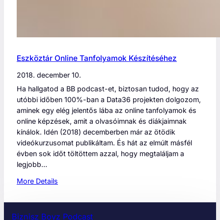
Eszköztár Online Tanfolyamok Készítéséhez
2018. december 10.
Ha hallgatod a BB podcast-et, biztosan tudod, hogy az
utóbbi időben 100%-ban a Data36 projekten dolgozom,
aminek egy elég jelentős lába az online tanfolyamok és
online képzések, amit a olvasóimnak és diákjaimnak
kínálok. Idén (2018) decemberben már az ötödik
videókurzusomat publikáltam. És hát az elmúlt másfél
évben sok időt töltöttem azzal, hogy megtaláljam a
legjobb…
:
More Details
E
s
z
Biznisz Boyz Podcast