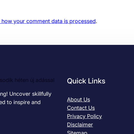
 how your comment data is processed
.
Quick Links
odik héten új adással
ng! Uncover skillfully
About Us
ed to inspire and
Contact Us
Privacy Policy
Disclaimer
Sitemap