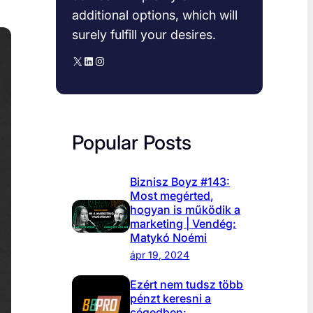
additional options, which will
surely fulfill your desires.
X
LinkedIn
Instagram
Popular Posts
Biznisz Boyz #143:
Most megérted,
hogyan is működik a
marketing | Vendég:
Matykó Noémi
ápr 19, 2024
Ezért nem tudsz több
pénzt keresni a
cégedben: