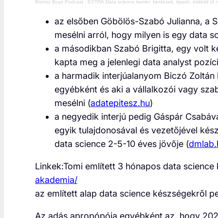
Biznisz Boyz Podcast
·
EXTRA:Data science karrier: kérdések, tippek, trükkök (4 mi
az elsőben Göbölös-Szabó Julianna, a 
mesélni arról, hogy milyen is egy data sc
a másodikban Szabó Brigitta, egy volt 
kapta meg a jelenlegi data analyst pozí
a harmadik interjúalanyom Biczó Zoltán 
egyébként és aki a vállalkozói vagy szab
mesélni (
adatepitesz.hu
)
a negyedik interjú pedig Gáspár Csabáva
egyik tulajdonosával és vezetőjével készü
data science 2-5-10 éves jövője (
dmlab.
Linkek:Tomi említett 3 hónapos data science
akademia/
az említett alap data science készségekről p
Az adás apropópója egyébként az, hogy 2022