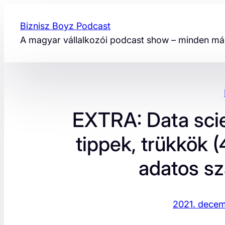
Ugrás
a
Biznisz Boyz Podcast
tartalomhoz
A magyar vállalkozói podcast show – minden más
EXTRA: Data scie
tippek, trükkök (
adatos s
2021. decem