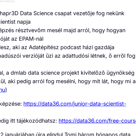
ni-interjú)
Shapr3D Data Science csapat vezetője fog nekünk
ientist napja
képzés résztvevőm mesél majd arról, hogy hogyan
cióját az EPAM-nál
lesz, aki az Adatépítész podcast házi gazdája
adúszói verzióját űzi az adattudósi létnek, ő erről fog
l, a dmlab data science projekt kivitelőző ügynökség
l, aki pedig arról fog mesélni, hogy mit lát, hogy mi a
hu
)
 képzése:
https://data36.com/junior-data-scientist-
edig itt tájékozódhatsz:
https://data36.com/free-cours
 januárjában újra elindul Tomi három hónapos data