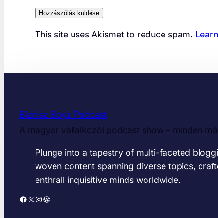
This site uses Akismet to reduce spam.
Learn
Biznisz Boyz Podcast
A magyar vállalkozói podcast show – minden más
Plunge into a tapestry of multi-faceted bloggi
woven content spanning diverse topics, craft
enthrall inquisitive minds worldwide.
Facebook
X
Instagram
WordPress