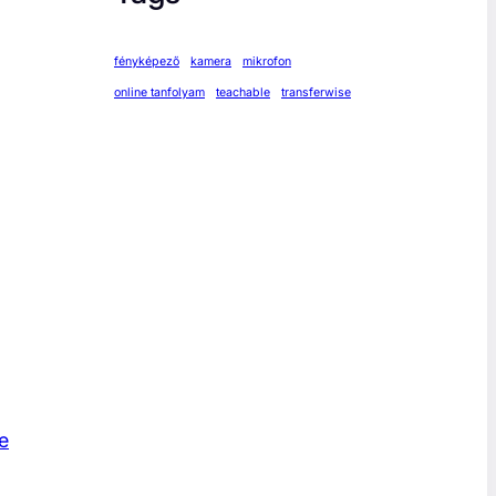
fényképező
kamera
mikrofon
online tanfolyam
teachable
transferwise
e