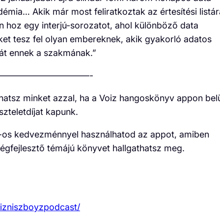
émia… Akik már most feliratkoztak az értesítési listár
hoz egy interjú-sorozatot, ahol különböző data
ket tesz fel olyan embereknek, akik gyakorló adatos
 át ennek a szakmának.”
——————————-
hatsz minket azzal, ha a Voiz hangoskönyv appon bel
iszteletdíjat kapunk.
-os kedvezménnyel használhatod az appot, amiben
égfejlesztő témájú könyvet hallgathatsz meg.
bizniszboyzpodcast/