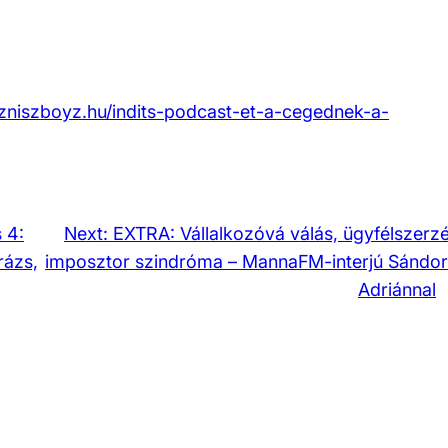
bizniszboyz.hu/indits-podcast-et-a-cegednek-a-
 4:
Next:
EXTRA: Vállalkozóvá válás, ügyfélszerzé
rázs,
imposztor szindróma – MannaFM-interjú Sándor
Adriánnal