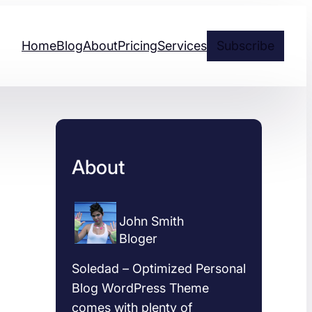
Home
Blog
About
Pricing
Services
Subscribe
About
John Smith
Bloger
Soledad – Optimized Personal
Blog WordPress Theme
comes with plenty of