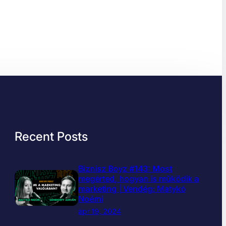
Recent Posts
Biznisz Boyz #143: Most
megérted, hogyan is működik a
marketing | Vendég: Matykó
Noémi
ápr 19, 2024