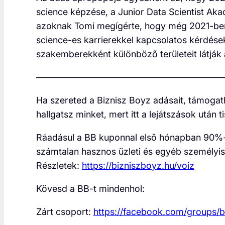
science képzése, a Junior Data Scientist Akad
azoknak Tomi megígérte, hogy még 2021-ben 
science-es karrierekkel kapcsolatos kérdése
szakemberekként különböző területeit látják
—————————————————————
Ha szereted a Biznisz Boyz adásait, támogat
hallgatsz minket, mert itt a lejátszások után t
Ráadásul a BB kuponnal első hónapban 90%
számtalan hasznos üzleti és egyéb személyis
Részletek:
https://bizniszboyz.hu/voiz
Kövesd a BB-t mindenhol:
Zárt csoport:
https://facebook.com/groups/