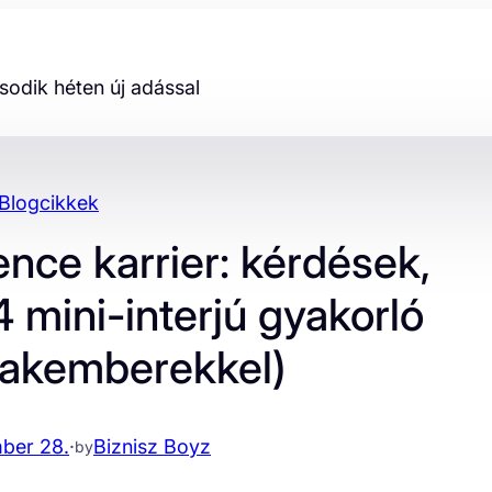
odik héten új adással
Blogcikkek
nce karrier: kérdések,
4 mini-interjú gyakorló
zakemberekkel)
ber 28.
·
Biznisz Boyz
by