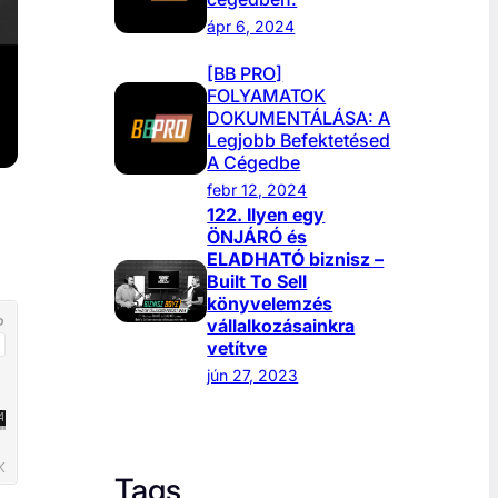
ápr 6, 2024
[BB PRO]
FOLYAMATOK
DOKUMENTÁLÁSA: A
Legjobb Befektetésed
A Cégedbe
febr 12, 2024
122. Ilyen egy
ÖNJÁRÓ és
ELADHATÓ biznisz –
Built To Sell
könyvelemzés
vállalkozásainkra
vetítve
jún 27, 2023
Tags