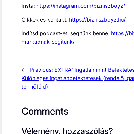
Insta:
https://instagram.com/bizniszboyz/
Cikkek és kontakt:
https://bizniszboyz.hu/
Indítsd podcast-et, segítünk benne:
https://
markadnak-segitunk/
←
Previous:
EXTRA: Ingatlan mint Befektetés
Különleges ingatlanbefektetések (rendelő, ga
termőföld)
Comments
Vélemény, hozzászólás?