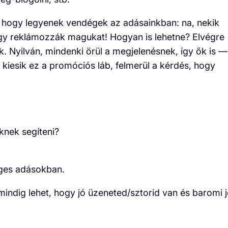
l, hogy legyenek vendégek az adásainkban: na, nekik
ogy reklámozzák magukat! Hogyan is lehetne? Elvégre
. Nyilván, mindenki örül a megjelenésnek, így ők is —
kiesik ez a promóciós láb, felmerül a kérdés, hogy
nek segíteni?
ges adásokban.
mindig lehet, hogy jó üzeneted/sztorid van és baromi 