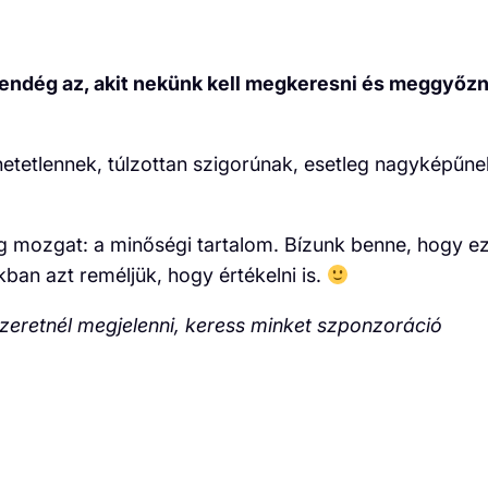
vendég az, akit nekünk kell megkeresni és meggyőzn
etetlennek, túlzottan szigorúnak, esetleg nagyképűne
og mozgat: a minőségi tartalom. Bízunk benne, hogy ez
okban azt reméljük, hogy értékelni is.
szeretnél megjelenni, keress minket szponzoráció