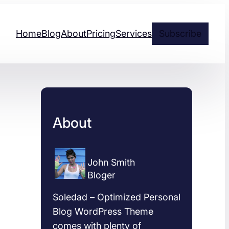
Home
Blog
About
Pricing
Services
Subscribe
About
John Smith
Bloger
Soledad – Optimized Personal
Blog WordPress Theme
comes with plenty of