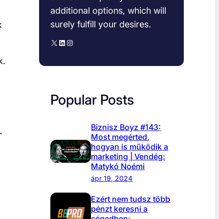
additional options, which will
surely fulfill your desires.
k
X
LinkedIn
Instagram
k.
Popular Posts
Biznisz Boyz #143:
-
Most megérted,
hogyan is működik a
marketing | Vendég:
Matykó Noémi
ápr 19, 2024
Ezért nem tudsz több
pénzt keresni a
cégedben: