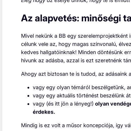
Elég nagy az esélye annak, hogy te is emiat
Az alapvetés: minőségi t
Mivel nekünk a BB egy szerelemprojektként in
célunk vele az, hogy magas színvonalú, élveze
kedves hallgatóinknak! Minden döntésünk er
hívunk az adásba, azzal is ezt szeretnénk tá
Ahogy azt biztosan te is tudod, az adásaink
vagy egy olyan témáról beszélgetünk, a
vagy egy aktuális történést beszélünk át,
vagy (és itt jön a lényeg!)
olyan vendége
érdekes.
Mindig is ez volt a műsor koncepciója, így vá