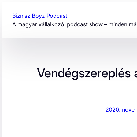
Ugrás
a
Biznisz Boyz Podcast
tartalomhoz
A magyar vállalkozói podcast show – minden más
Vendégszereplés a
2020. novem