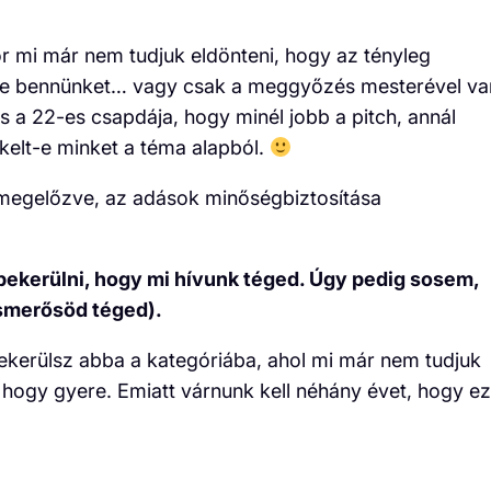
r mi már nem tudjuk eldönteni, hogy az tényleg
l-e bennünket… vagy csak a meggyőzés mesterével va
 a 22-es csapdája, hogy minél jobb a pitch, annál
elt-e minket a téma alapból.
 megelőzve, az adások minőségbiztosítása
ekerülni, hogy mi hívunk téged. Úgy pedig sosem,
ismerősöd téged).
ekerülsz abba a kategóriába, ahol mi már nem tudjuk
, hogy gyere. Emiatt várnunk kell néhány évet, hogy ez