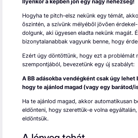
Ilyenkor a képben jön egy nagy nehézség!
Hogyha te pitch-elsz nekünk egy témát, akko
őszintén, a szívünk mélyéből jövően érdeke
dolgunk, aki ügyesen eladta nekünk magát. És
bizonytalanabbak vagyunk benne, hogy érdek
Ezért úgy döntöttünk, hogy ezt a problémát
szempontjából, bevezetünk egy új szabályt:
A BB adásokba vendégként csak úgy lehet b
hogy te ajánlod magad (vagy egy barátod/
Ha te ajánlod magad, akkor automatikusan b
eldönteni, hogy szerettük-e volna egyáltalán
eldöntsük.
A lényeg tehát