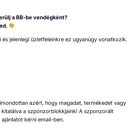
erülj a BB-be vendégként?
ged.
és jelenlegi üzletfeleinkre ez ugyanúgy vonatkozik.
kimondottan azért, hogy magadat, termékedet vagy
kitalálva a szponzorblokkjaink! A szponzorált
 ajánlatot kérni email-ben.