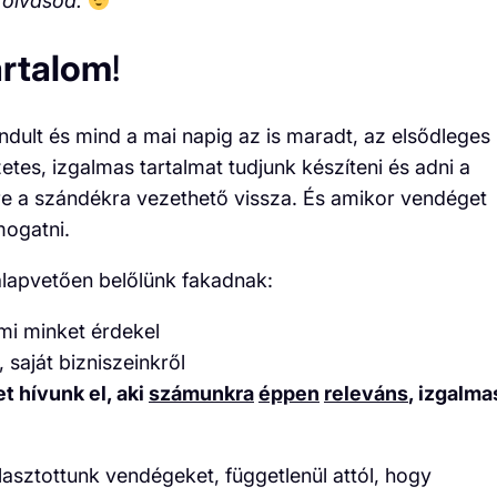
t olvasod.
artalom
!
dult és mind a mai napig az is maradt, az elsődleges
tes, izgalmas tartalmat tudjunk készíteni és adni a
re a szándékra vezethető vissza. És amikor vendéget
mogatni.
 alapvetően belőlünk fakadnak:
mi minket érdekel
 saját bizniszeinkről
t hívunk el, aki
számunkra
éppen
releváns
, izgalma
lasztottunk vendégeket, függetlenül attól, hogy