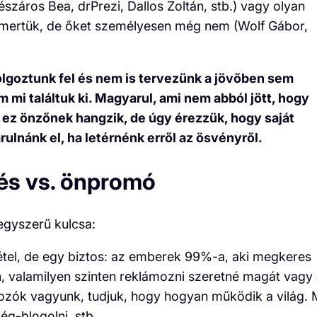
Mészáros Bea, drPrezi, Dallos Zoltán, stb.) vagy olyan
smertük, de őket személyesen még nem (Wolf Gábor,
goztunk fel és nem is tervezünk a jövőben sem
 mi találtuk ki. Magyarul, ami nem abból jött, hogy
 ez önzőnek hangzik, de úgy érezzük, hogy saját
rulnánk el, ha letérnénk erről az ösvényről.
és vs. önpromó
egyszerű kulcsa:
vétel, de egy biztos: az emberek 99%-a, aki megkeres
, valamilyen szinten reklámozni szeretné magát vagy
alkozók vagyunk, tudjuk, hogy hogyan működik a világ. 
g-blogolni, stb.