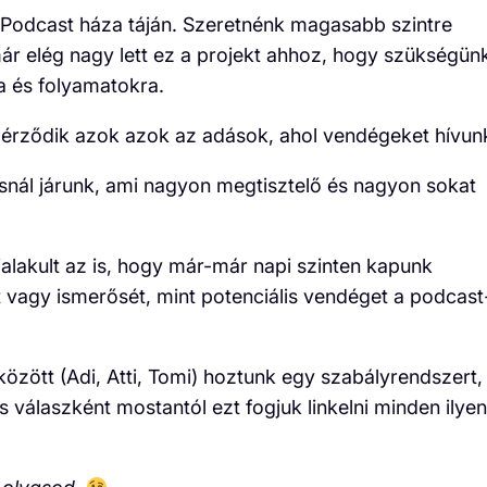
 Podcast háza táján. Szeretnénk magasabb szintre
ár elég nagy lett ez a projekt ahhoz, hogy szükségün
 és folyamatokra.
e érződik azok azok az adások, ahol vendégeket hívun
snál járunk, ami nagyon megtisztelő és nagyon sokat
alakult az is, hogy már-már napi szinten kapunk
t vagy ismerősét, mint potenciális vendéget a podcast
zött (Adi, Atti, Tomi) hoztunk egy szabályrendszert,
 válaszként mostantól ezt fogjuk linkelni minden ilyen