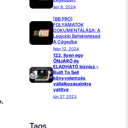
ápr 6, 2024
[BB PRO]
FOLYAMATOK
DOKUMENTÁLÁSA: A
Legjobb Befektetésed
A Cégedbe
febr 12, 2024
122. Ilyen egy
ÖNJÁRÓ és
ELADHATÓ biznisz –
Built To Sell
könyvelemzés
vállalkozásainkra
vetítve
jún 27, 2023
s,
Tags