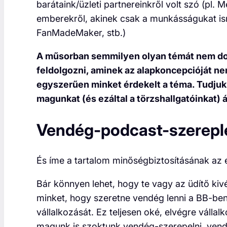
barátaink/üzleti partnereinkről volt szó (pl. 
emberekről, akinek csak a munkásságukat i
FanMadeMaker, stb.)
A műsorban semmilyen olyan témát nem dol
feldolgozni, aminek az alapkoncepcióját nem
egyszerűen minket érdekelt a téma. Tudjuk
magunkat (és ezáltal a törzshallgatóinkat) á
Vendég-podcast-szerepl
És íme a tartalom minőségbiztosításának az 
Bár könnyen lehet, hogy te vagy az üdítő ki
minket, hogy szeretne vendég lenni a BB-ben
vállalkozását. Ez teljesen oké, elvégre váll
magunk is szoktunk vendég-szerepelni, vendé