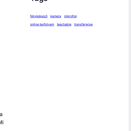
fényképező
kamera
mikrofon
online tanfolyam
teachable
transferwise
 a
Mi