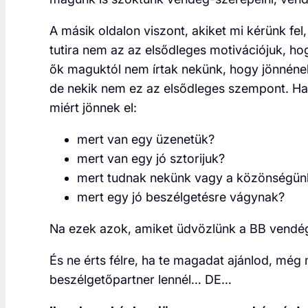
A másik oldalon viszont, akiket mi kérünk fe
tutira nem az az elsődleges motivációjuk, h
ők maguktól nem írtak nekünk, hogy jönnének
de nekik nem ez az elsődleges szempont. Ha 
miért jönnek el:
mert van egy üzenetük?
mert van egy jó sztorijuk?
mert tudnak nekünk vagy a közönségünk
mert egy jó beszélgetésre vágynak?
Na ezek azok, amiket üdvözlünk a BB vendé
És ne érts félre, ha te magadat ajánlod, még 
beszélgetőpartner lennél… DE…