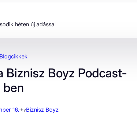
odik héten új adással
Blogcikkek
 Biznisz Boyz Podcast-
ben
ber 16.
·
Biznisz Boyz
by