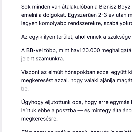
Sok minden van átalakulóban a Biznisz Boyz
emelni a dolgokat. Egyszerűen 2-3 év után m
legyen komolyabb rendszerekre, szabályokra
Az egyik ilyen terület, ahol ennek a szükség
A BB-vel több, mint havi 20.000 meghallgatá
jelent számunkra.
Viszont az elmúlt hónapokban ezzel együtt ki
megkeresést azzal, hogy valaki ajánlja magá
be.
Úgyhogy eljutottunk oda, hogy erre egymás kö
leírtuk ebbe a posztba — és mintegy általános
megkeresésre.