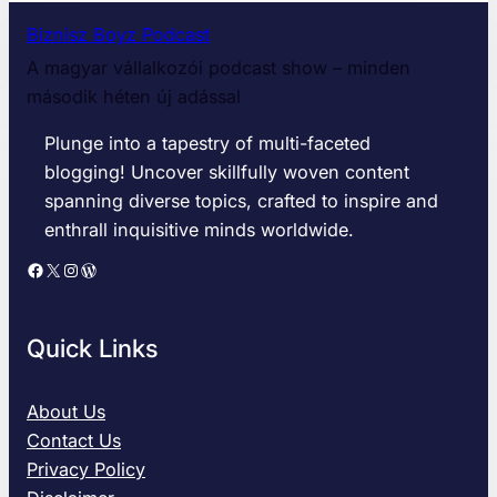
Biznisz Boyz Podcast
A magyar vállalkozói podcast show – minden
második héten új adással
Plunge into a tapestry of multi-faceted
blogging! Uncover skillfully woven content
spanning diverse topics, crafted to inspire and
enthrall inquisitive minds worldwide.
Facebook
X
Instagram
WordPress
Quick Links
About Us
Contact Us
Privacy Policy