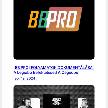
[BB PRO] FOLYAMATOK DOKUMENTÁLÁSA:
A Legjobb Befektetésed A Cégedbe
febr 12, 2024