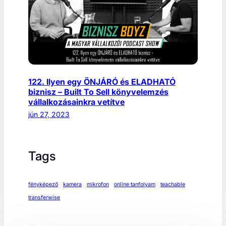
122. Ilyen egy ÖNJÁRÓ és ELADHATÓ
biznisz – Built To Sell könyvelemzés
vállalkozásainkra vetítve
jún 27, 2023
Tags
fényképező
kamera
mikrofon
online tanfolyam
teachable
transferwise