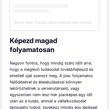
Biznisz Boyz Podcast (@bizniszboyz) által megosztott bejegyzés
Képezd magad
folyamatosan
Nagyon fontos, hogy mindig szánj időt arra,
hogy a meglévő tudásodat továbbfejleszd és
emellett újat szerezz meg. A piac folyamatos
fejlődésével és átalakulásával könnyen
lekörözhetnek a versenytársaid, vagy
egyszerűen nem lesz már piacképes egy idő
után az a tudás, amivel a vállalkozásodat
támogatni tudod. Igyekezz mindig egy lépéssel