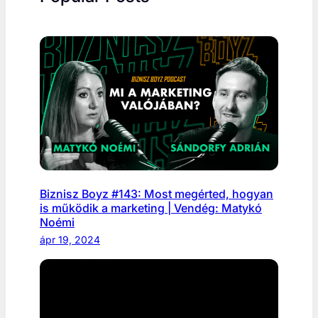
Biznisz Boyz #143: Most megérted, hogyan
is működik a marketing | Vendég: Matykó
Noémi
ápr 19, 2024