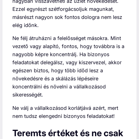
nagyban visszavetheti az üzlet növekedését.
Ezzel egyrészt szétforgácsoljuk magunkat,
másrészt nagyon sok fontos dologra nem lesz
elég időnk.
Ne félj átruházni a felelősséget másokra. Mint
vezető vagy alapító, fontos, hogy továbbra is a
nagyobb képre koncentrálj. Ha bizonyos
feladatokat delegálsz, vagy kiszervezel, akkor
egészen biztos, hogy több időd lesz a
növekedésre és a skálázás lépéseire
koncentrálni és növelni a vállalkozásod
sikerességét.
Ne válj a vállalkozásod korlátjává azért, mert
nem tudsz elengedni bizonyos feladatokat!
Teremts értéket és ne csak