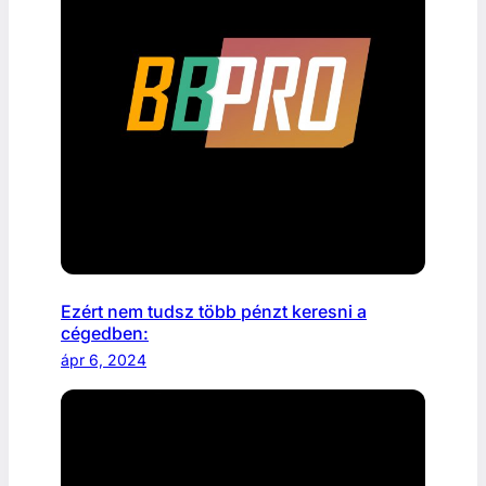
Ezért nem tudsz több pénzt keresni a
cégedben:
ápr 6, 2024