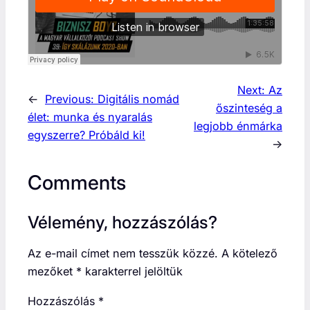
Next:
Az
←
Previous:
Digitális nomád
őszinteség a
élet: munka és nyaralás
legjobb énmárka
egyszerre? Próbáld ki!
→
Comments
Vélemény, hozzászólás?
Az e-mail címet nem tesszük közzé.
A kötelező
mezőket
*
karakterrel jelöltük
Hozzászólás
*