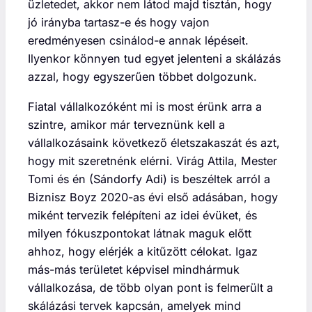
üzletedet, akkor nem látod majd tisztán, hogy
jó irányba tartasz-e és hogy vajon
eredményesen csinálod-e annak lépéseit.
Ilyenkor könnyen tud egyet jelenteni a skálázás
azzal, hogy egyszerűen többet dolgozunk.
Fiatal vállalkozóként mi is most érünk arra a
szintre, amikor már terveznünk kell a
vállalkozásaink következő életszakaszát és azt,
hogy mit szeretnénk elérni. Virág Attila, Mester
Tomi és én (Sándorfy Adi) is beszéltek arról a
Biznisz Boyz 2020-as évi első adásában, hogy
miként tervezik felépíteni az idei évüket, és
milyen fókuszpontokat látnak maguk előtt
ahhoz, hogy elérjék a kitűzött célokat. Igaz
más-más területet képvisel mindhármuk
vállalkozása, de több olyan pont is felmerült a
skálázási tervek kapcsán, amelyek mind