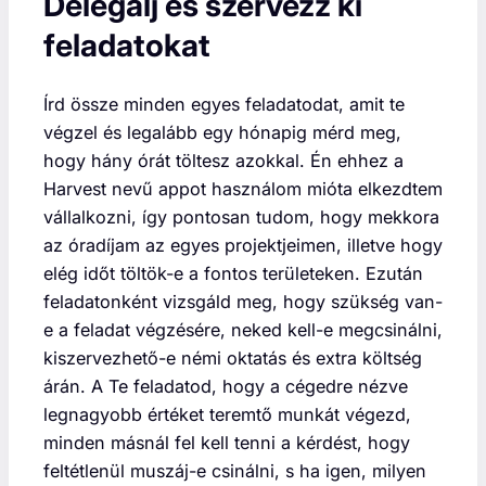
Delegálj és szervezz ki
feladatokat
Írd össze minden egyes feladatodat, amit te
végzel és legalább egy hónapig mérd meg,
hogy hány órát töltesz azokkal. Én ehhez a
Harvest nevű appot használom mióta elkezdtem
vállalkozni, így pontosan tudom, hogy mekkora
az óradíjam az egyes projektjeimen, illetve hogy
elég időt töltök-e a fontos területeken. Ezután
feladatonként vizsgáld meg, hogy szükség van-
e a feladat végzésére, neked kell-e megcsinálni,
kiszervezhető-e némi oktatás és extra költség
árán. A Te feladatod, hogy a cégedre nézve
legnagyobb értéket teremtő munkát végezd,
minden másnál fel kell tenni a kérdést, hogy
feltétlenül muszáj-e csinálni, s ha igen, milyen