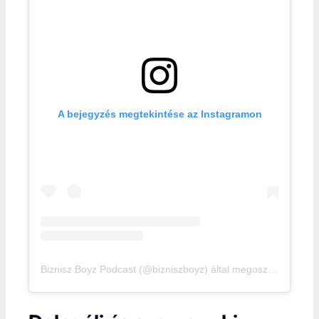
A bejegyzés megtekintése az Instagramon
Biznisz Boyz Podcast (@bizniszboyz) által megosztott bejegyzés